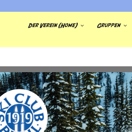
Der Verein (Home)
Gruppen