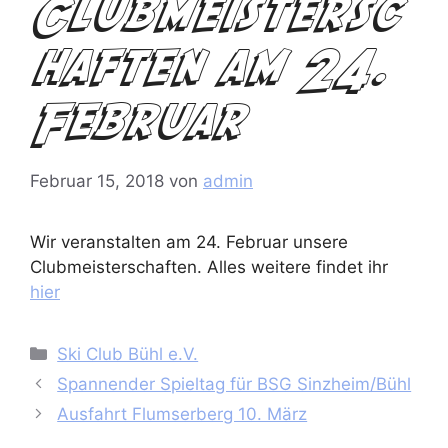
Clubmeistersc
haften am 24.
Februar
Februar 15, 2018
von
admin
Wir veranstalten am 24. Februar unsere
Clubmeisterschaften. Alles weitere findet ihr
hier
Kategorien
Ski Club Bühl e.V.
Spannender Spieltag für BSG Sinzheim/Bühl
Ausfahrt Flumserberg 10. März