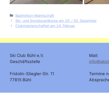
Kategorien
Badminton-Mannschaft
Ski- und Snowboardkurse am 29. / 30. Dezember
Clubmeisterschaften am 24. Februar
Ski Club Bühl e.V.
Mail:
Geschäftsstelle
info@skic
Fridolin-Stiegler-Str. 11
Termine n
77815 Bühl
Absprach