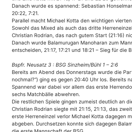
Danach wurde es spannend: Sebastian Honselmann 
20:22, 7:21.
Parallel macht Michael Kotta den wichtigen vierten
Sowohl das Mixed als auch das dritte Herreneinze
Christian Rodrian, das nach gutem Start (21:16) ni
Danach wurde Balamurugan Manoharan zum Mann de
entscheiden, 21:17, 17:21 und 18:21 – Sieg für die 
Bspfr. Neusatz 3 : BSG Sinzheim/Bühl 1 – 2:6
Bereits am Abend des Donnerstags wurde die Parti
nochmal?“) ging es gegen 20:40 Uhr los. Bereits n
Spannend war dabei vor allem das erste Herrendop
sechs Matchbälle abwehren.
Die restlichen Spiele gingen zumeist deutlich an 
Christian Rodrian siegte mit 21:15, 21:13, das zw
erste Herreneinzel verlor Michael Kotta dagegen 
abgeben. Durchsetzen konnte sich dagegen Balamur
die erste Mannschaft der BSG.