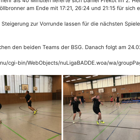
hr als 40 Minuten lieferte sich Daniel Frekot im 2. Her
öllbronner am Ende mit 17:21, 26:24 und 21:15 für sich 
Steigerung zur Vorrunde lassen für die nächsten Spiele
hen den beiden Teams der BSG. Danach folgt am 24.02.
liga.nu/cgi-bin/WebObjects/nuLigaBADDE.woa/wa/gro