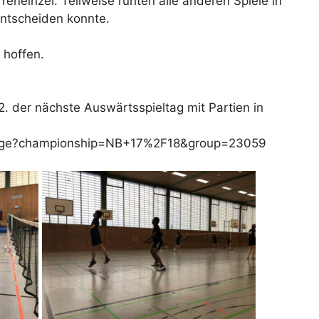
reneinzel. Teilweise ruhten alle anderen Spiele in
entscheiden konnte.
 hoffen.
 der nächste Auswärtsspieltag mit Partien in
upPage?championship=NB+17%2F18&group=23059